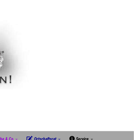
che & Co
Ortschaftsrat
Service