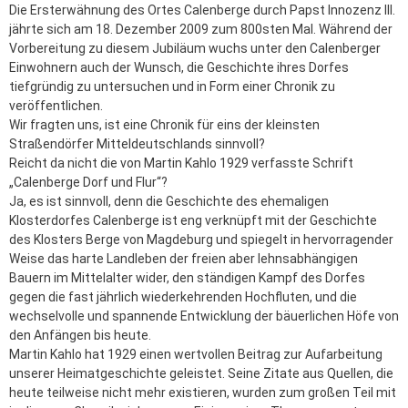
Die Ersterwähnung des Ortes Calenberge durch Papst Innozenz III.
jährte sich am 18. Dezember 2009 zum 800sten Mal. Während der
Vorbereitung zu diesem Jubiläum wuchs unter den Calenberger
Einwohnern auch der Wunsch, die Geschichte ihres Dorfes
tiefgründig zu untersuchen und in Form einer Chronik zu
veröffentlichen.
Wir fragten uns, ist eine Chronik für eins der kleinsten
Straßendörfer Mitteldeutschlands sinnvoll?
Reicht da nicht die von Martin Kahlo 1929 verfasste Schrift
„Calenberge Dorf und Flur“?
Ja, es ist sinnvoll, denn die Geschichte des ehemaligen
Klosterdorfes Calenberge ist eng verknüpft mit der Geschichte
des Klosters Berge von Magdeburg und spiegelt in hervorragender
Weise das harte Landleben der freien aber lehnsabhängigen
Bauern im Mittelalter wider, den ständigen Kampf des Dorfes
gegen die fast jährlich wiederkehrenden Hochfluten, und die
wechselvolle und spannende Entwicklung der bäuerlichen Höfe von
den Anfängen bis heute.
Martin Kahlo hat 1929 einen wertvollen Beitrag zur Aufarbeitung
unserer Heimatgeschichte geleistet. Seine Zitate aus Quellen, die
heute teilweise nicht mehr existieren, wurden zum großen Teil mit