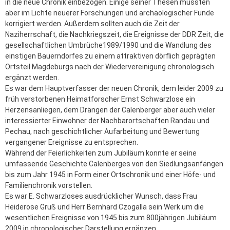
in die neue Chronik einbezogen. Einige seiner Thesen mussten
aber im Lichte neuerer Forschungen und archäologischer Funde
korrigiert werden. Außerdem sollten auch die Zeit der
Naziherrschaft, die Nachkriegszeit, die Ereignisse der DDR Zeit, die
gesellschaftlichen Umbrüche1989/1990 und die Wandlung des
einstigen Bauerndorfes zu einem attraktiven dörflich geprägten
Ortsteil Magdeburgs nach der Wiedervereinigung chronologisch
ergänzt werden.
Es war dem Hauptverfasser der neuen Chronik, dem leider 2009 zu
früh verstorbenen Heimatforscher Ernst Schwarzlose ein
Herzensanliegen, dem Drängen der Calenberger aber auch vieler
interessierter Einwohner der Nachbarortschaften Randau und
Pechau, nach geschichtlicher Aufarbeitung und Bewertung
vergangener Ereignisse zu entsprechen.
Während der Feierlichkeiten zum Jubiläum konnte er seine
umfassende Geschichte Calenberges von den Siedlungsanfängen
bis zum Jahr 1945 in Form einer Ortschronik und einer Höfe- und
Familienchronik vorstellen.
Es war E. Schwarzloses ausdrücklicher Wunsch, dass Frau
Heiderose Gruß und Herr Bernhard Czogalla sein Werk um die
wesentlichen Ereignisse von 1945 bis zum 800jährigen Jubiläum
2009 in chronologischer Darstellung ergänzen.