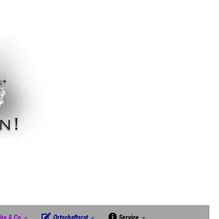
che & Co
Ortschaftsrat
Service