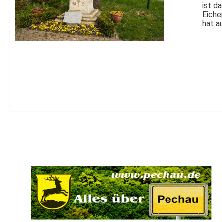
ist d
Eiche
hat a