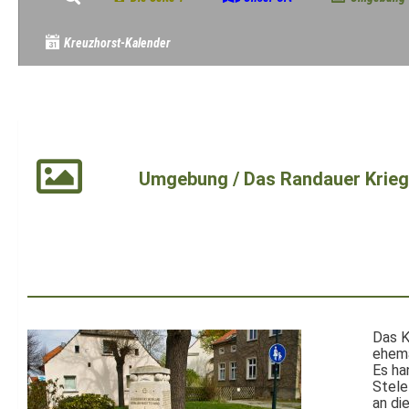
Kreuzhorst-Kalender
Umgebung / Das Randauer Krie
Das K
ehema
Es ha
Stele
an di