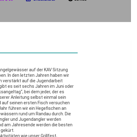
 Angelgewässer auf der KAV Sitzung
n. In den letzten Jahren haben wir
n verstärkt auf die Jugendarbeit
gibt es seit sechs Jahren im Juni oder
ksangeltag“,
bei dem jeder, der es
erer Anleitung selbst einmal sein
d auf seinen ersten Fisch versuchen
Jahr führen wir ein Hegefischen an
wässern rund um Randau durch. Die
Angler und Jugendangler werden
nd am Jahresende werden die besten
 gekürt.
tivitäten wie unser Grillfest,