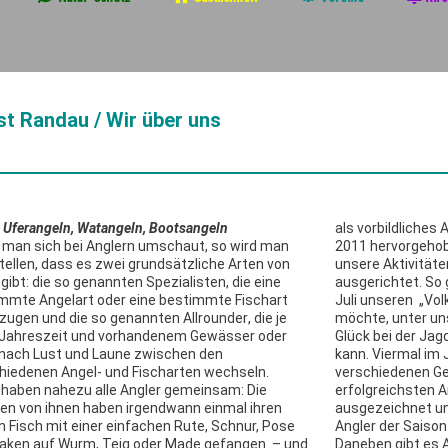
t Randau / Wir über uns
Uferangeln, Watangeln, Bootsangeln
als vorbildliches
man sich bei Anglern umschaut, so wird man
2011 hervorgehobe
tellen, dass es zwei grundsätzliche Arten von
unsere Aktivitäte
 gibt: die so genannten
Spezialisten
, die eine
ausgerichtet. So 
mmte Angelart oder eine bestimmte Fischart
Juli unseren
„Vol
zugen und die so genannten
Allrounder
, die je
möchte, unter uns
Jahreszeit und vorhandenem Gewässer oder
Glück bei der Jag
nach Lust und Laune zwischen den
kann. Viermal im 
hiedenen Angel- und Fischarten wechseln.
verschiedenen Ge
 haben nahezu alle Angler gemeinsam: Die
erfolgreichsten 
en von ihnen haben irgendwann einmal ihren
ausgezeichnet u
n Fisch mit einer einfachen Rute, Schnur, Pose
Angler der Saison
aken auf Wurm, Teig oder Made gefangen – und
Daneben gibt es Ak