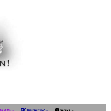
che & Co
Ortschaftsrat
Service