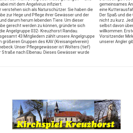
dabei mit dem Angelvirus infiziert.
gemeinsames Ange
r verstehen sich als Naturschützer. Sie haben die
eine Kutterausfah
be zur Hege und Pflege ihrer Gewässer und der
Der Spaß und di
 und darum herum lebenden Tiere. Um dieser
nicht zu kurz. Je
be gerecht werden zu können, gründete sich
selbst davon übe
die Angelgruppe 032- Kreuzhorst Randau.
willkommen. Erst
nsgesamt 43 Mitgliedern zählt unsere Angelgruppe
Vorsitzender Mirk
n größeren Gruppen des KAV (Kreisangelverein)
unserer Angler gi
ebeck. Unser Pflegegewässer ist Wolters (tief)
r Straße nach Elbenau. Dieses Gewässer wurde