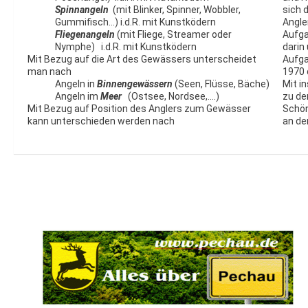
Spinnangeln
(mit Blinker, Spinner, Wobbler,
sich 
Gummifisch…) i.d.R. mit Kunstködern
Angle
Fliegenangeln
(mit Fliege, Streamer oder
Aufga
Nymphe) i.d.R. mit Kunstködern
darin
Mit Bezug auf die Art des Gewässers unterscheidet
Aufga
man nach
1970 
Angeln in
Binnengewässern
(Seen, Flüsse, Bäche)
Mit i
Angeln im
Meer
(Ostsee, Nordsee,….)
zu de
Mit Bezug auf Position des Anglers zum Gewässer
Schön
kann unterschieden werden nach
an de