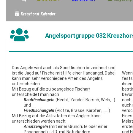
Kreuzhorst-Kalender
Angelsportgruppe 032 Kreuzhors
Das Angeln wird auch als Sportfischen bezeichnet und
ist die Jagd auf Fische mit Hilfe einer Handangel. Dabei
Wenn 
kann man sehr verschiedene Arten des Angelns
fests
unterscheiden:
ihnen
Mit Bezug auf die zu beangelnde Fischart
besti
unterscheidet man nach
bevor
Raubfischangeln
(Hecht, Zander, Barsch, Wels,…)
nach 
und
auch 
Friedfischangeln
(Plötze, Brasse, Karpfen, ……)
versc
Mit Bezug auf die Aktivitäten des Anglers kann
Eines
unterschieden werden nach:
Meist
Ansitzangeln
(mit einer Grundrute oder einer
erste
Posenangel) i.d.R. mit Naturködern
und H