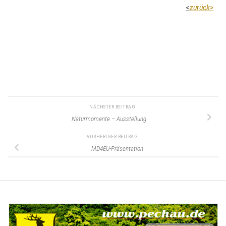
<
zurück>
NÄCHSTER BEITRAG
Naturmomente – Ausstellung
VORHERIGER BEITRAG
MD4EU-Präsentation