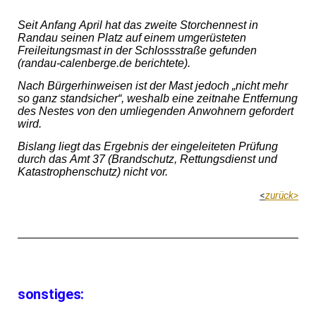
S
eit An
f
ang April hat das zweite Storchennest in
Randau seinen Platz auf einem umgerüsteten
Freileitungsmast in der Schlossstraße gefunden
(randau-calenberge.de berichtete).
Nach Bürgerhinweisen ist der
Mast
jedoch
„nicht mehr
so ganz standsicher“,
weshalb eine zeitnahe Entfernung
des Nestes von den umliegenden Anwohnern gefordert
wird.
Bislang liegt das Ergebnis der eingeleiteten Prüfung
durch das Amt 37 (Brandschutz, Rettungsdienst und
Katastrophenschutz) nicht vor.
<
zurück>
sonstiges: