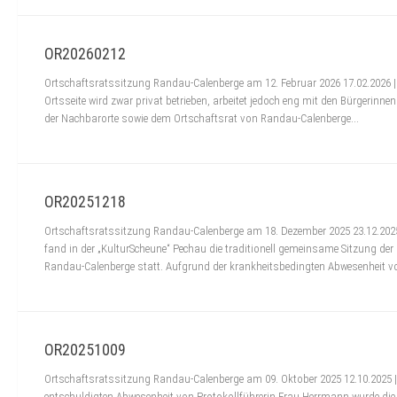
OR20260212
Ortschaftsratssitzung Randau-Calenberge am 12. Februar 2026 17.02.2026 |
Ortsseite wird zwar privat betrieben, arbeitet jedoch eng mit den Bürgerin
der Nachbarorte sowie dem Ortschaftsrat von Randau-Calenberge...
OR20251218
Ortschaftsratssitzung Randau-Calenberge am 18. Dezember 2025 23.12.202
fand in der „KulturScheune“ Pechau die traditionell gemeinsame Sitzung de
Randau-Calenberge statt. Aufgrund der krankheitsbedingten Abwesenheit vo
OR20251009
Ortschaftsratssitzung Randau-Calenberge am 09. Oktober 2025 12.10.2025 |
entschuldigten Abwesenheit von Protokollführerin Frau Herrmann wurde die