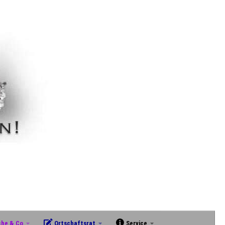
che & Co
Ortschaftsrat
Service