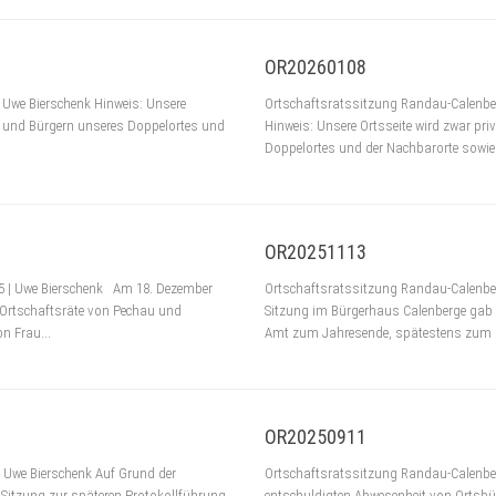
OR20260108
 Uwe Bierschenk Hinweis: Unsere
Ortschaftsratssitzung Randau-Calenber
nen und Bürgern unseres Doppelortes und
Hinweis: Unsere Ortsseite wird zwar pri
Doppelortes und der Nachbarorte sowie.
OR20251113
5 | Uwe Bierschenk Am 18. Dezember
Ortschaftsratssitzung Randau-Calenber
r Ortschaftsräte von Pechau und
Sitzung im Bürgerhaus Calenberge gab Or
n Frau...
Amt zum Jahresende, spätestens zum Fe
OR20250911
 Uwe Bierschenk Auf Grund der
Ortschaftsratssitzung Randau-Calenber
 Sitzung zur späteren Protokollführung
entschuldigten Abwesenheit von Ortsbürg