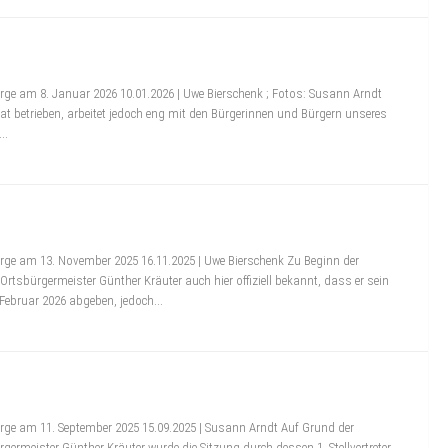
ge am 8. Januar 2026 10.01.2026 | Uwe Bierschenk ; Fotos: Susann Arndt
vat betrieben, arbeitet jedoch eng mit den Bürgerinnen und Bürgern unseres
..
ge am 13. November 2025 16.11.2025 | Uwe Bierschenk Zu Beginn der
tsbürgermeister Günther Kräuter auch hier offiziell bekannt, dass er sein
bruar 2026 abgeben, jedoch...
ge am 11. September 2025 15.09.2025 | Susann Arndt Auf Grund der
ermeister Günther Kräuter wurde die Sitzung durch dessen 1. Stellvertreter