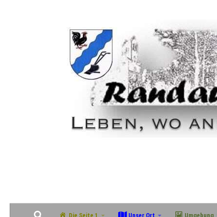
Zum Inhalt springen
Geschichte, Natur & Gemeinschaft im grünen Südosten Magdeburgs
Die Seite 1
Unser Ort
Umgebung