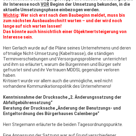
ihr Interesse noch
VOR
Beginn der Umsetzung bekunden, in die
aktuelle Umsetzungsphase einbezogen werden.
Wichtig
: Wer sich erst nach dem Baubeginn meldet, muss bis
zum nächsten Ausbauabschnitt warten – und der wird noch
lange auf sich warten lassen!
Das könnte auch hinsichtlich einer Objektwertsteigerung von
Interesse sein.
Herr Gerlach wurde auf die Pläne seines Unternehmens und deren
oftmalige Nicht-Umsetzung (Kabeltrasse), die ständigen
Terminverschiebungen und Versorgungsprobleme unterrichtet
und ihm so erläutert, warum die Bürgerinnen und Bürger sehr
gefrustet sind und ihr Vertrauen MDDSL gegenüber verloren
haben.
Kritisiert wurde vor allem auch die unmögliche, weil nicht
vorhandene Kommunikationspolitik des Unternehmens!
Kenntnisnahme der Drucksache „2. Änderungssatzung der
Abfallgebührensatzung“
Beratung der Drucksache „Änderung der Benutzungs- und
Entgeltordnung des Bürgerhauses Calenberge“
Herr Stegemann erläuterte die beiden Tagesordnungspunkte.
Eine Anpassung der Satzung war auf Grund verschiedener