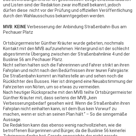
und Listen sind der Redaktion zwar inoffiziell bekannt, jedoch
dürfen diese nicht vor der Prüfung und offiziellen Veröffentlichung
durch den Wahlausschuss bekanntgegeben werden.
MVB: KEINE
Verbesserung der Anbindung Straßenbahn-Bus am
Pechauer Platz
Ortsbürgermeister Günther Kräuter wurde gebeten, nochmals
Kontakt mit den MVB aufzunehmen. Hintergrund ist der schlecht
abgestimmte Übergang zwischen der Straßenbahnlinie 4 und der
Buslinie 56 am Pechauer Platz.
Nicht selten halten sich die Fahrerinnen und Fahrer strikt an ihren
Fahrplan und nicht nach den Bedürfnissen ihrer
teuren
Fahrgäste:
Die Straßenbahn kommt an Haltestelle an und sehen noch die
Rücklichter des Busses. Hier ist dringend eine Neuabstimmung der
Fahrzeiten von Nöten, um so etwas zu vermeiden.
Nach heutiger Rücksprache mit den MVB teilte Ortsbürgermeister
Günther Kräuter mit, dass seitens der MVB „kein
Verbesserungsbedarf gesehen wird. Wenn die Straßenbahn ihren
Fahrplan nicht einhalten kann, ist dem Bus kein Vorwurf zu
machen, wenn er sich an seinen Plan hält.“ – So die sinngemäße
Aussage.
Die Redaktion kann das ebenso wenig nachvollziehen, wie die
betroffenen Bürgerinnen und Bürger, da die Buslinie 56 keinerlei