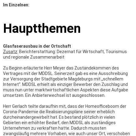
Im Einzelnen:
Hauptthemen
Glasfaserausbau in der Ortschaft
Zusatz
: Berichterstattung: Dezernat für Wirtschaft,
Tourismus
und regionale Zusammenarbeit
Zu Beginn erläuterte Herr Meyer das Zustandekommen des
Vertrages mit der MDDSL. Seinerzeit gab es eine Ausschreibung
zur Versorgung der Stadtgebiete Magdeburgs mit „schnellem
Internet“. MDDSL erhielt als einziger Bewerber den Zuschlag und
muss nun unter marktwirtschaftlichen Aspekten diese Aufgabe
umsetzen. Ein Anbieterwechsel ist ausgeschlossen.
Herr Gerlach teilte daraufhin mit, dass der Homeofficeboom der
Corona-Pandemie die Realisierungspläne seiner erheblich
durcheinandergewirbelt hat. Es bestand plötzlich in vielen
Gebieten ein erhöhter Bedarf, den MDDSL als zuständiges
Unternehmen zu verkraften hatte. Dadurch mussten
zwangsläufig mehrere Vorhaben, wie auch unser Ort, verschoben