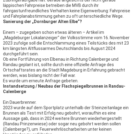
Zubringeraufgabe hat. Gerade angesichts der nicht gerade
läppischen Fahrpreise betreiben die MVB durch ihr
fahrgastunfreundliches Verhalten keine Eigenwerbung: Fahrpreise
und Fahrplanabstimmung gehen zu oft unterschiedliche Wege.
Sanierung der „Dornburger Alten Elbe“?
Einem – zugegeben schon etwas älteren – Artikel im
„Magdeburger Lokalanzeiger“ der Volksstimme vom 16. November
2023 zufolge soll die Entschlammung eines Teilstücks des mit 23
km längsten Altflussarmes Deutschlands bis August 2024
durchgeführt sein.
Ob eine Fortführung von Elbenau in Richtung Calenberge und
Randau geplant ist, sollte durch eine offizielle Anfrage des
Ortschaftsrates an die Stadt Magdeburg in Erfahrung gebracht
werden, was bislang nicht der Fall war.
Es wurde um erneute Anfrage gebeten.
Instandsetzung / Neubau der Flachspiegelbrunnen in Randau-
Calenberge
Ein Dauerbrenner.
2023 wurde auf dem Sportplatz unterhalb der Steinzeitanlage ein
Brunnen als Test mit Erfolg neu gebohrt, woraufhin es eine
Aussage gab, dass in 2024 weitere Brunnen wiederhergestellt
(Randau Prinzenwiese) oder sogar neu gebohrt werden sollen
(Calenberge?), um Feuerwehrlöscharbeiten unter keinen