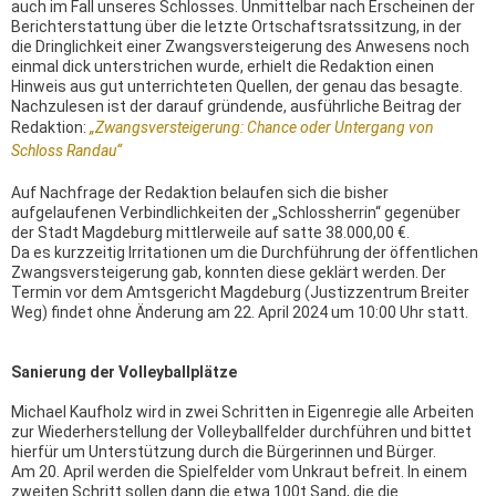
auch im Fall unseres Schlosses. Unmittelbar nach Erscheinen der
Berichterstattung über die letzte Ortschaftsratssitzung, in der
die Dringlichkeit einer Zwangsversteigerung des Anwesens noch
einmal dick unterstrichen wurde, erhielt die Redaktion einen
Hinweis aus gut unterrichteten Quellen, der genau das besagte.
Nachzulesen ist der darauf gründende, ausführliche Beitrag der
Redaktion:
„Zwangsversteigerung: Chance oder Untergang von
Schloss Randau“
Auf Nachfrage der Redaktion belaufen sich die bisher
aufgelaufenen Verbindlichkeiten der „Schlossherrin“ gegenüber
der Stadt Magdeburg mittlerweile auf satte 38.000,00 €.
Da es kurzzeitig Irritationen um die Durchführung der öffentlichen
Zwangsversteigerung gab, konnten diese geklärt werden. Der
Termin vor dem Amtsgericht Magdeburg (Justizzentrum Breiter
Weg) findet ohne Änderung am 22. April 2024 um 10:00 Uhr statt.
Sanierung der Volleyballplätze
Michael Kaufholz wird in zwei Schritten in Eigenregie alle Arbeiten
zur Wiederherstellung der Volleyballfelder durchführen und bittet
hierfür um Unterstützung durch die Bürgerinnen und Bürger.
Am 20. April werden die Spielfelder vom Unkraut befreit. In einem
zweiten Schritt sollen dann die etwa 100t Sand, die die