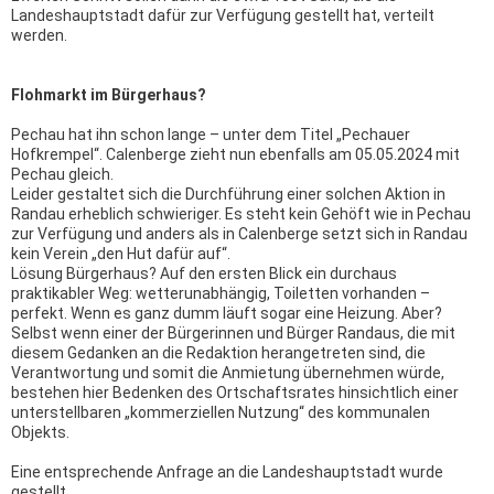
Landeshauptstadt dafür zur Verfügung gestellt hat, verteilt
werden.
Flohmarkt im Bürgerhaus?
Pechau hat ihn schon lange – unter dem Titel „Pechauer
Hofkrempel“. Calenberge zieht nun ebenfalls am 05.05.2024 mit
Pechau gleich.
Leider gestaltet sich die Durchführung einer solchen Aktion in
Randau erheblich schwieriger. Es steht kein Gehöft wie in Pechau
zur Verfügung und anders als in Calenberge setzt sich in Randau
kein Verein „den Hut dafür auf“.
Lösung Bürgerhaus? Auf den ersten Blick ein durchaus
praktikabler Weg: wetterunabhängig, Toiletten vorhanden –
perfekt. Wenn es ganz dumm läuft sogar eine Heizung. Aber?
Selbst wenn einer der Bürgerinnen und Bürger Randaus, die mit
diesem Gedanken an die Redaktion herangetreten sind, die
Verantwortung und somit die Anmietung übernehmen würde,
bestehen hier Bedenken des Ortschaftsrates hinsichtlich einer
unterstellbaren „kommerziellen Nutzung“ des kommunalen
Objekts.
Eine entsprechende Anfrage an die Landeshauptstadt wurde
gestellt.