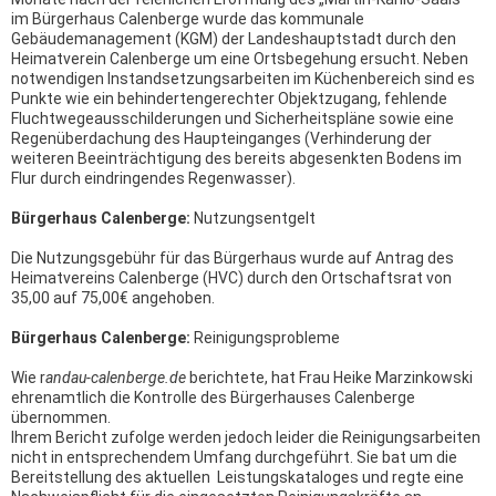
im Bürgerhaus Calenberge wurde das kommunale
Gebäudemanagement (KGM) der Landeshauptstadt durch den
Heimatverein Calenberge um eine Ortsbegehung ersucht. Neben
notwendigen Instandsetzungsarbeiten im Küchenbereich sind es
Punkte wie ein behindertengerechter Objektzugang, fehlende
Fluchtwegeausschilderungen und Sicherheitspläne sowie eine
Regenüberdachung des Haupteinganges (Verhinderung der
weiteren Beeinträchtigung des bereits abgesenkten Bodens im
Flur durch eindringendes Regenwasser).
Bürgerhaus Calenberge:
Nutzungsentgelt
Die Nutzungsgebühr für das Bürgerhaus wurde auf Antrag des
Heimatvereins Calenberge (HVC) durch den Ortschaftsrat von
35,00 auf 75,00€ angehoben.
Bürgerhaus Calenberge:
Reinigungsprobleme
Wie r
andau-calenberge.de
berichtete, hat Frau Heike Marzinkowski
ehrenamtlich die Kontrolle des Bürgerhauses Calenberge
übernommen.
Ihrem Bericht zufolge werden jedoch leider die Reinigungsarbeiten
nicht in entsprechendem Umfang durchgeführt. Sie bat um die
Bereitstellung des aktuellen Leistungskataloges und regte eine