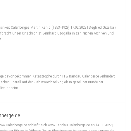
chkeit Calenberges Martin Kahlo (1853 -1929) 17.02.2023 | Siegfried Grzelka /
rforscht unser Ortschronist Bernhard Czogalla in zahlreichen Archiven und
...
 Auge davongekommen Katastrophe durch FFw Randau-Calenberge verhindert
nschen überall auf den Jahreswechsel vor, ob in geselliger Runde bei
ich daheim....
nberge.de
ww.Calenberge.de schließt sich www.Randau-Calenberge.de an 14.11.2022 |
berger Bürger in früheren Zeiten übereinander herzogen, dann wurden die