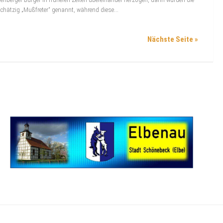
hätzig „Mußfreter“ genannt, während diese...
Nächste Seite »