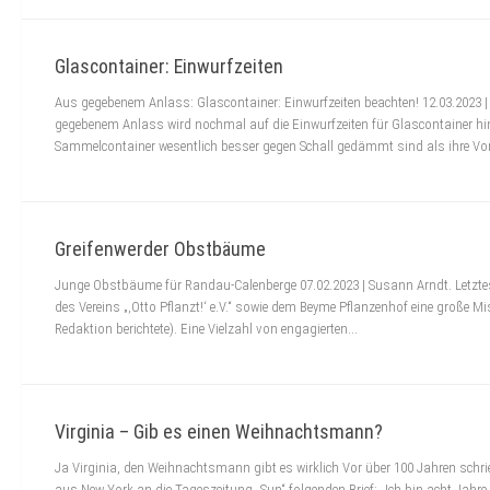
Glascontainer: Einwurfzeiten
Aus gegebenem Anlass: Glascontainer: Einwurfzeiten beachten! 12.03.2023 
gegebenem Anlass wird nochmal auf die Einwurfzeiten für Glascontainer hi
Sammelcontainer wesentlich besser gegen Schall gedämmt sind als ihre Vor
Greifenwerder Obstbäume
Junge Obstbäume für Randau-Calenberge 07.02.2023 | Susann Arndt. Letzte
des Vereins „‚Otto Pflanzt!‘ e.V.“ sowie dem Beyme Pflanzenhof eine große Mi
Redaktion berichtete). Eine Vielzahl von engagierten...
Virginia – Gib es einen Weihnachtsmann?
Ja Virginia, den Weihnachtsmann gibt es wirklich Vor über 100 Jahren schri
aus New York an die Tageszeitung „Sun“ folgenden Brief: „Ich bin acht Jahre