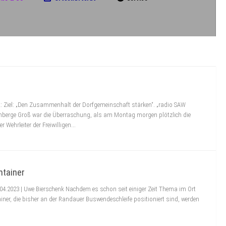
t: Ziel: „Den Zusammenhalt der Dorfgemeinschaft stärken“. „radio SAW
nberge Groß war die Überraschung, als am Montag morgen plötzlich die
 Wehrleiter der Freiwilligen...
ntainer
04.2023 | Uwe Bierschenk Nachdem es schon seit einiger Zeit Thema im Ort
ainer, die bisher an der Randauer Buswendeschleife positioniert sind, werden