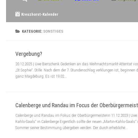
Kreuzhorst-Kalender
KATEGORIE:
SONSTIGES
Vergebung?
20.12.2025 | Uwe Bierschenk Gedenken an das Weihnachtsmarkt-Attentat v
„St.Sophie“. Stille. Nach dem der 7. Stundenschlag verklungen ist, beginnen d
ganz Magdeburg. Es ist 19:02...
Calenberge und Randau im Focus der Oberbürgermeist
Calenberge und Randau im Fokus der Oberbürgermeisterin 11.12.2023 | Uwe 
Kahlo-Saals“ in Calenberge Eigentlich sollte der neuen „Martin-Kahlo-Saals
Sommer seiner Bestimmung übergeben werden. Der durch erhebliche...