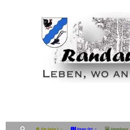
Zum Inhalt springen
Geschichte, Natur & Gemeinschaft im grünen Südosten Magdeburgs
Die Seite 1
Unser Ort
Umgebung