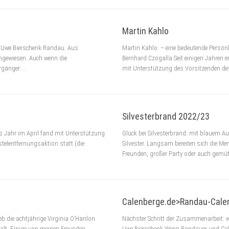
Martin Kahlo
| Uwe Bierschenk Randau. Aus
Martin Kahlo – eine bedeutende Persönli
ngewiesen. Auch wenn die
Bernhard Czogalla Seit einigen Jahren e
gänger:...
mit Unterstützung des Vorsitzenden des
Silvesterbrand 2022/23
s Jahr im April fand mit Unterstützung
Glück bei Silvesterbrand: mit blauem
stelentfernungsaktion statt (die
Silvester. Langsam bereiten sich die Me
Freunden, großer Party oder auch gemütl
Calenberge.de>Randau-Cale
eb die achtjährige Virginia O’Hanlon
Nächster Schritt der Zusammenarbeit: w
 alt. Einige von meinen Freunden
Uwe Bierschenk Wenn Randauer und Calen