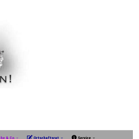
che & Co
Ortschaftsrat
Service