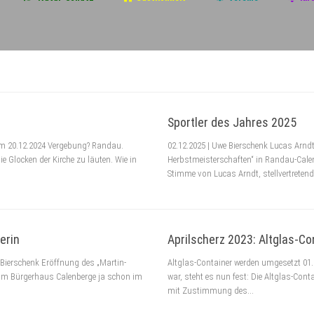
Sportler des Jahres 2025
om 20.12.2024 Vergebung? Randau.
02.12.2025 | Uwe Bierschenk Lucas Arnd
ie Glocken der Kirche zu läuten. Wie in
Herbstmeisterschaften“ in Randau-Cale
Stimme von Lucas Arndt, stellvertretender
erin
Aprilscherz 2023: Altglas-Co
Bierschenk Eröffnung des „Martin-
Altglas-Container werden umgesetzt 01.
“ im Bürgerhaus Calenberge ja schon im
war, steht es nun fest: Die Altglas-Cont
mit Zustimmung des...