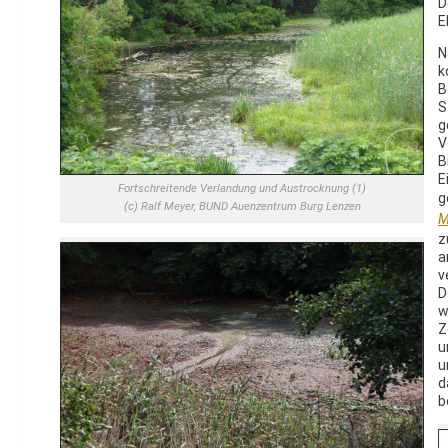
D
E
N
k
B
S
g
V
B
E
Fortschreitende Verlandung und Austrocknung (1)
g
(c) Ralf Meyer, BUND Auenzentrum Burg Lenzen
M
z
a
v
D
w
Z
u
u
d
b