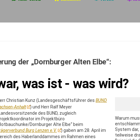
rung der „Dornburger Alten Elbe“:
ar, was ist - was wird?
err Christian Kunz (Landesgeschäftsführer des
BUND
achsen-Anhalt
) und Herr Ralf Meyer
Landesvorsitzende des BUND, zugleich
Warum muss 
rojektkoordinator im Projektbüro
entschlammt 
Rotbauchunke/Dornburger Alte Elbe“ beim
System dar,
rägerverbund Burg Lenzen e.V.
) gaben am 28. April im
teilweise d
ereich des Haberlanddammes im Rahmen eines