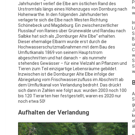
P
Jahrhundert verlief die Elbe am östlichen Rand des
n
Urstromtals längs eines Höhenzuges von Dornburg nach
w
Hohenwarthe. In den folgenden Jahrhunderten
verlagerte sich die Elbe nach Westen Richtung
I
Schönebeck und Magdeburg. Ein zwischenzeitlicher
L
Flusslauf von Ranies über Grünewalde und Randau nach
S
Salbke hat sich als „Dornburger Alte Elbe“ erhalten.
B
Dieser ehemalige Elbarm wurde erst durch die
u
Hochwasserschutzmaßnahmen mit dem Bau des
C
Umflutkanals 1869 von seinem Hauptstrom
w
abgeschnitten und hat danach – als nunmehr
S
stehendes Gewässer – für eine Vielzahl an Pflanzen und
S
Tieren zum Teil einzigartige Lebensräume gebildet.
w
Inzwischen ist die Dornburger Alte Elbe infolge der
Abriegelung vom Frischwasserzufluss im Abschnitt ab
B
dem Umflutkanal von Verlandung bedroht. Das drückt
sich dann in Zahlen wie folgt aus: wurden 2003 noch 100
A
bis 120 Tierarten hier festgestellt, waren es 2020 nur
S
noch etwa 50!
g
J
Aufhalten der Verlandung
k
e
ä