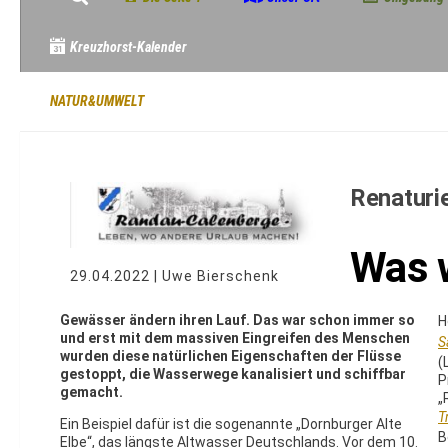
Kreuzhorst-Kalender
NATUR&UMWELT
Renaturie
Was w
29.04.2022 | Uwe Bierschenk
Gewässer ändern ihren Lauf. Das war schon immer so
H
und erst mit dem massiven Eingreifen des Menschen
S
wurden diese natürlichen Eigenschaften der Flüsse
(
gestoppt, die Wasserwege kanalisiert und schiffbar
P
gemacht.
„
T
Ein Beispiel dafür ist die sogenannte „Dornburger Alte
B
Elbe“, das längste Altwasser Deutschlands. Vor dem 10.