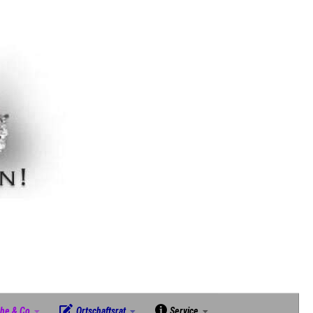
che & Co
Ortschaftsrat
Service