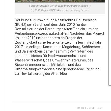
Fortschreitende Verlandung und Austrocknung (1)
(c) Ralf Meyer, BUND Auenzentrum Burg Lenzen
Der Bund für Umwelt und Naturschutz Deutschland
(BUND) setzt sich seit dem Jahr 2010 für die
Revitalisierung der Dornburger Alten Elbe ein, um den
Verlandungsprozess aufzuhalten. Nachdem das Projekt
im Jahr 2010 unter anderem an Fragen der
Zuständigkeit scheiterte, unterzeichneten im Frühjahr
2017 die Anlieger-Kommunen Magdeburg, Schönebeck
und Salzlandkreis gemeinsam mit Vertretern des
Landesbetriebes für Hochwasserschutz und
Wasserwirtschaft, des Umweltministeriums, des
Biosphärenreservates Mittelelbe und des
Unterhaltungsverbandes eine gemeinsame Erklärung
zur Revitalisierung der Alten Elbe.
VORHERIGER BEITRAG