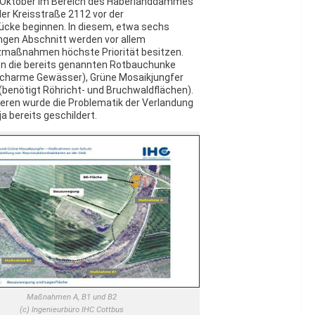
Oktober im Bereich des Haberlanddammes
der Kreisstraße 2112 vor der
ücke beginnen. In diesem, etwa sechs
angen Abschnitt werden vor allem
maßnahmen höchste Priorität besitzen.
n die bereits genannten Rotbauchunke
ischarme Gewässer), Grüne Mosaikjungfer
(benötigt Röhricht- und Bruchwaldflächen).
teren wurde die Problematik der Verlandung
ja bereits geschildert.
Maßnahmen A, B1 und B2
(c) Ingenieurbüro IHC Cottbus