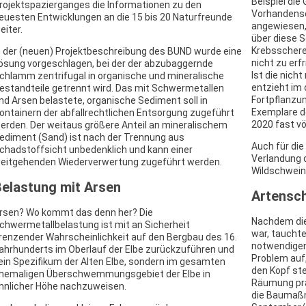
Beispiel die
rojektspazierganges die Informationen zu den
Vorhandense
euesten Entwicklungen an die 15 bis 20 Naturfreunde
angewiesen, 
eiter.
über diese S
Krebsschere
n der (neuen) Projektbeschreibung des BUND wurde eine
nicht zu erf
ösung vorgeschlagen, bei der der abzubaggernde
Ist die nich
chlamm zentrifugal in organische und mineralische
entzieht im 
estandteile getrennt wird. Das mit Schwermetallen
Fortpflanzu
nd Arsen belastete, organische Sediment soll in
Exemplare de
ontainern der abfallrechtlichen Entsorgung zugeführt
2020 fast vö
erden. Der weitaus größere Anteil an mineralischem
ediment (Sand) ist nach der Trennung aus
Auch für di
chadstoffsicht unbedenklich und kann einer
Verlandung 
eitgehenden Wiederverwertung zugeführt werden.
Wildschwein)
elastung mit Arsen
Artensch
rsen? Wo kommt das denn her? Die
Nachdem die
chwermetallbelastung ist mit an Sicherheit
war, tauchte
renzender Wahrscheinlichkeit auf den Bergbau des 16.
notwendigen
ahrhunderts im Oberlauf der Elbe zurückzuführen und
Problem auf,
ein Spezifikum der Alten Elbe, sondern im gesamten
den Kopf ste
hemaligen Überschwemmungsgebiet der Elbe in
Räumung pra
hnlicher Höhe nachzuweisen.
die Baumaßn