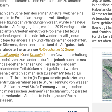
September/
och nach diesem kleinen Exkurs zurück zu unserem
in der Nähe 
lbarm.
Haberlandbr
ach dem Scheitern des ersten Anlaufs, welcher eine
Kilometer l
omplette Entschlammung und vollständige
Artenschutz
eseitigung der Verlandungen vorsah, wurde eine neue
Dazu gehöre
tudie in Auftrag gegeben, welches 2019 vorlag und die
(benötigt f
eplanten Arbeiten erneut vor Probleme stellte: Die
und Kranich 
erlandungen hatten nämlich wiederum völlig neue
Für die Letz
iotope für andere Tier- und Pflanzenarten geschaffen.
weiter oben 
in Dilemma, denn einerseits stand die Aufgabe, stark
efährdete Tierarten wie
Rotbauchunke
,
Grüne
osaikjungfer
und
Kranich
durch Gewässererhaltung
u schützen, zum anderen durften jedoch auch die neu
ngesiedelten Pflanzen und Tiere in den langsam
erlandenden Teilstücken nicht gefährdet werden.
eshalb entschied man sich zu einem Mittelweg: Es
erden Teilstücke im (in Torgau bereits praktizierten!)
entrifugalverfahren (erste Stufe Trennung von Wasser
nd Schlamm, zwei Stufe Trennung von organischem
nd mineralischen Sediment) entschlammt und parallel
azu verlandete Abschnitte in ihrer „neuen“ Form
elassen.