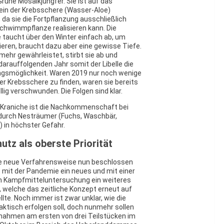
 Grüne Mosaikjungfer. Sie ist auf das
in der Krebsschere (Wasser-Aloe)
da sie die Fortpflanzung ausschließlich
chwimmpflanze realisieren kann. Die
 taucht über den Winter einfach ab, um
rieren, braucht dazu aber eine gewisse Tiefe.
t mehr gewährleistet, stirbt sie ab und
darauffolgenden Jahr somit der Libelle die
ngsmöglichkeit. Waren 2019 nur noch wenige
r Krebsschere zu finden, waren sie bereits
llig verschwunden. Die Folgen sind klar.
e Kraniche ist die Nachkommenschaft bei
durch Nesträumer (Fuchs, Waschbär,
 in höchster Gefahr.
utz als oberste Priorität
 neue Verfahrensweise nun beschlossen
 mit der Pandemie ein neues und mit einer
 Kampfmitteluntersuchung ein weiteres
 welche das zeitliche Konzept erneut auf
llte. Noch immer ist zwar unklar, wie die
ktisch erfolgen soll, doch nunmehr sollen
ahmen am ersten von drei Teilstücken im