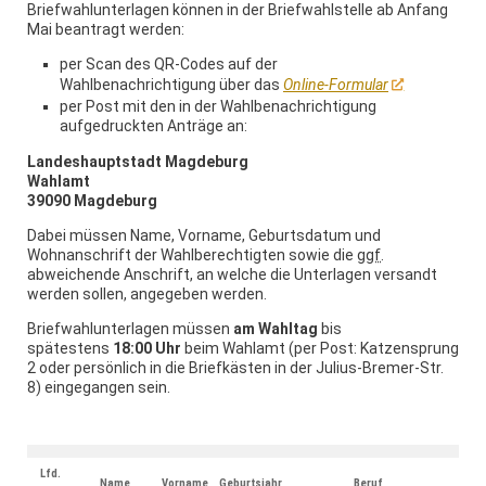
Briefwahlunterlagen können in der Briefwahlstelle ab Anfang
Mai beantragt werden:
per Scan des QR-Codes auf der
Wahlbenachrichtigung über das
Online-Formular
per Post mit den in der Wahlbenachrichtigung
aufgedruckten Anträge an:
Landeshauptstadt Magdeburg
Wahlamt
39090 Magdeburg
Dabei müssen Name, Vorname, Geburtsdatum und
Wohnanschrift der Wahlberechtigten sowie die
ggf
.
abweichende Anschrift, an welche die Unterlagen versandt
werden sollen, angegeben werden.
Briefwahlunterlagen müssen
am Wahltag
bis
spätestens
18:00 Uhr
beim Wahlamt (per Post: Katzensprung
2 oder persönlich in die Briefkästen in der Julius-Bremer-Str.
8) eingegangen sein.
Lfd.
Name
Vorname
Geburtsjahr
Beruf