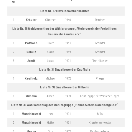
Nr.
Liste Nr. 27 Einzelbewerber Kräuter
1
Kräuter
Günther
1946
Rentner
Liste Nr. 28 Wahlvorschlag der Wählergruppe „Förderverein der Freiwilligen
Feuerwehr Randau e.V.“
1
Pattloch
Oliver
1967
Beamter
2
Schulz
Klaus
1969
Beamter
3
Arndt
Lucas
1991
Technikleiter
Liste Nr. 31 Einzelbewerber Kaufholz
1
Kaufholz
Michael
1972
Pfleger
Liste Nr. 32 Einzelbewerber Wilhelm
1
Wilhelm
Aileen
1973
Leistungsprüfer Versicherungen
Liste Nr. 33 Wahlvorschlag der Wählergruppe „Heimatverein Calenberge e.V.“
1
Marzinkowski
Ines
1991
MTA
2
Marzinkowski
Heike
1961
Krankenschwester
3
Hesse
Dirk
1975
Baufacharbeiter