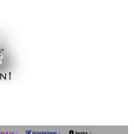
che & Co
Ortschaftsrat
Service