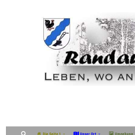
Zum Inhalt springen
Geschichte, Natur & Gemeinschaft im grünen Südosten Magdeburgs
Die Seite 1
Unser Ort
Umgebung