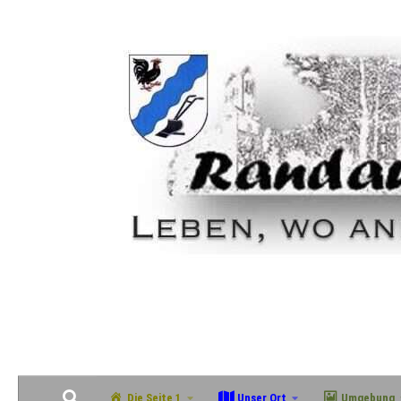
Zum Inhalt springen
Geschichte, Natur & Gemeinschaft im grünen Südosten Magdeburgs
Die Seite 1
Unser Ort
Umgebung