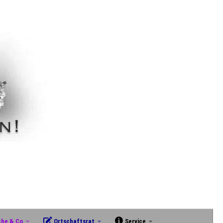
che & Co
Ortschaftsrat
Service