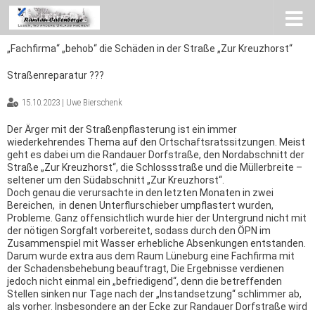
Zum Inhalt springen
„Fachfirma“ „behob“ die Schäden in der Straße „Zur Kreuzhorst“
Straßenreparatur ???
15.10.2023 | Uwe Bierschenk
Der Ärger mit der Straßenpflasterung ist ein immer
wiederkehrendes Thema auf den Ortschaftsratssitzungen. Meist
geht es dabei um die Randauer Dorfstraße, den Nordabschnitt der
Straße „Zur Kreuzhorst“, die Schlossstraße und die Müllerbreite –
seltener um den Südabschnitt „Zur Kreuzhorst“.
Doch genau die verursachte in den letzten Monaten in zwei
Bereichen, in denen Unterflurschieber umpflastert wurden,
Probleme. Ganz offensichtlich wurde hier der Untergrund nicht mit
der nötigen Sorgfalt vorbereitet, sodass durch den ÖPN im
Zusammenspiel mit Wasser erhebliche Absenkungen entstanden.
Darum wurde extra aus dem Raum Lüneburg eine Fachfirma mit
der Schadensbehebung beauftragt, Die Ergebnisse verdienen
jedoch nicht einmal ein „befriedigend“, denn die betreffenden
Stellen sinken nur Tage nach der „Instandsetzung“ schlimmer ab,
als vorher. Insbesondere an der Ecke zur Randauer Dorfstraße wird