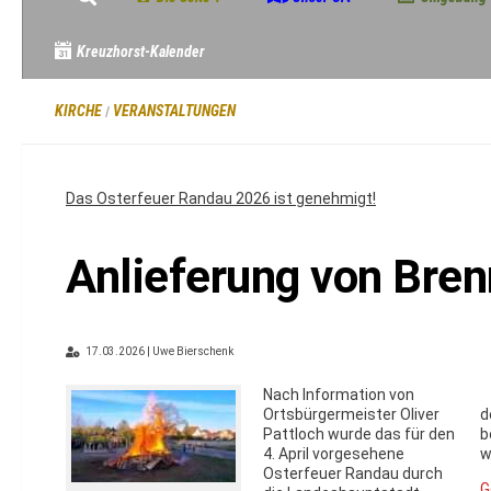
Kreuzhorst-Kalender
KIRCHE
VERANSTALTUNGEN
/
Das Osterfeuer Randau 2026 ist genehmigt!
Anlieferung von Bre
17.03.2026 | Uwe Bierschenk
Nach Information von
Ortsbürgermeister Oliver
d
Pattloch wurde das für den
b
4. April vorgesehene
w
Osterfeuer Randau durch
G