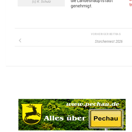
die Landeshauptstadt
(c) K. Schulz
t
genehmigt.
VORHERIGER BEITRAG
Storchennest 2026