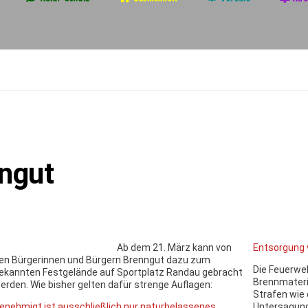
nngut
Ab dem 21. März kann von
Entsorgung 
en Bürgerinnen und Bürgern Brenngut dazu zum
Die Feuerwe
ekannten Festgelände auf Sportplatz Randau gebracht
Brennmateria
erden. Wie bisher gelten dafür strenge Auflagen:
Strafen wie 
enehmigt ist
ausschließlich nur naturbelassenes,
Untersagung