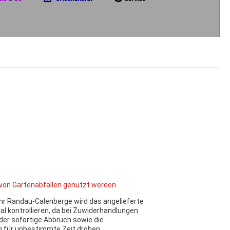
von Gartenabfällen genutzt werden.
hr Randau-Calenberge wird das angelieferte
l kontrollieren, da bei Zuwiderhandlungen
der sofortige Abbruch sowie die
 für unbestimmte Zeit drohen.