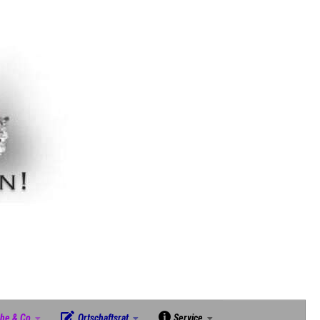
che & Co
Ortschaftsrat
Service