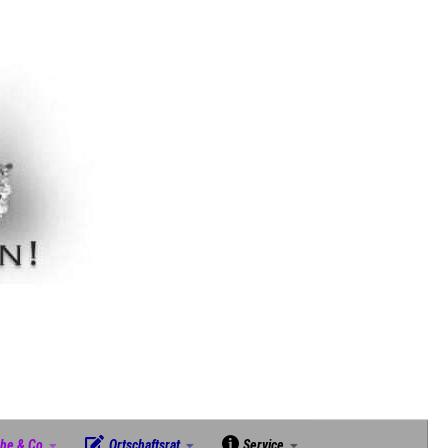
che & Co
Ortschaftsrat
Service